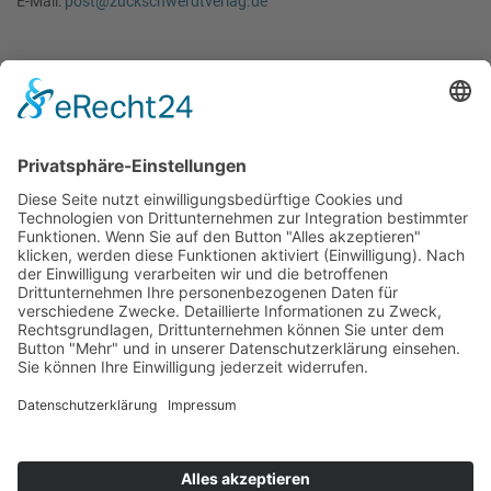
E-Mail:
post@zuckschwerdtverlag.de
Regeln
Publikations-Kodex
Erklärung Interessenkonflikte
Hinweise
Impressum
Datenschutz